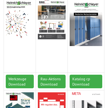
Werkzeuge
Rau-Aktions
Katalog cp
Download
Download
Download