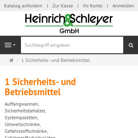
Katalog anfordern
Zur Kasse
Ihr Konto
Anmelden
S
Navigation
Startseite
1 Sicherheits- und Betriebsmittel
1 Sicherheits- und
Betriebsmittel
Auffangwannen,
Sicherheitsbehälter,
Systempaletten,
Umweltschränke,
Gefahrstoffschränke,
Gefahrstoffarbeitsplätze,