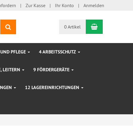
nfordern
Zur Kasse
Ihr Konto
Anmelden
Warenkorb
Suchen
0 Artikel
 UND PFLEGE
4 ARBEITSSCHUTZ
, LEITERN
9 FÖRDERGERÄTE
TUNGEN
12 LAGEREINRICHTUNGEN