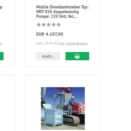
p:
Mobile Dieseltankstellen Typ:
MDT 850 doppelwandig
Pumpe: 220 Volt, Vol....
EUR 4.107,00
en
exkl. 19 % USt
zzgl. Versandkosten
mehr...