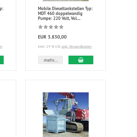
p:
Mobile Dieseltankstellen Typ:
MDT 460 doppelwandig
Pumpe: 220 Volt, Vol....
EUR 3.830,00
en
exkl. 19 % USt
zzgl. Versandkosten
mehr...