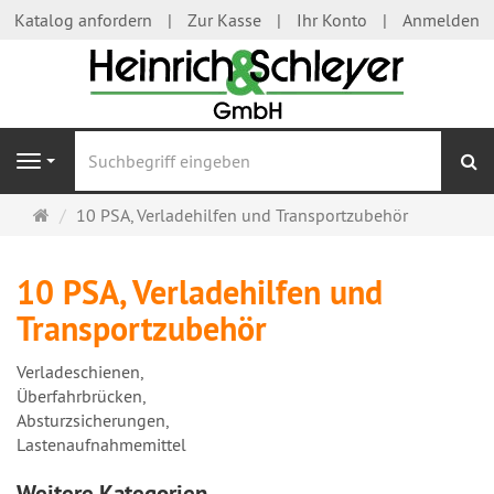
Katalog anfordern
Zur Kasse
Ihr Konto
Anmelden
S
Navigation
Startseite
10 PSA, Verladehilfen und Transportzubehör
10 PSA, Verladehilfen und
Transportzubehör
Verladeschienen,
Überfahrbrücken,
Absturzsicherungen,
Lastenaufnahmemittel
Weitere Kategorien