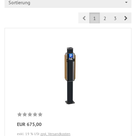
Sortierung
Prev
Nex
1
2
3
EUR 675,00
exkl. 19 % USt
zzgl. Versandkosten