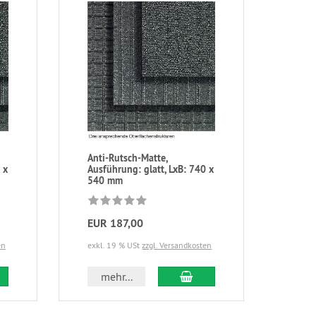
Anti-Rutsch-Matte,
 x
Ausführung: glatt, LxB: 740 x
540 mm
EUR 187,00
en
exkl. 19 % USt
zzgl. Versandkosten
mehr...