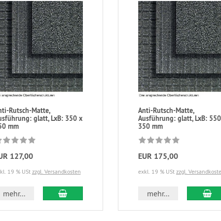
nti-Rutsch-Matte,
Anti-Rutsch-Matte,
sführung: glatt, LxB: 350 x
Ausführung: glatt, LxB: 550
50 mm
350 mm
UR 127,00
EUR 175,00
kl. 19 % USt
zzgl. Versandkosten
exkl. 19 % USt
zzgl. Versandkost
mehr...
mehr...