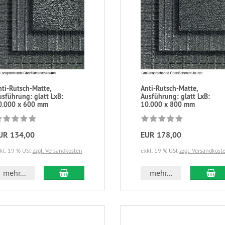
nti-Rutsch-Matte,
Anti-Rutsch-Matte,
usführung: glatt LxB:
Ausführung: glatt LxB:
0.000 x 600 mm
10.000 x 800 mm
UR 134,00
EUR 178,00
kl. 19 % USt
zzgl. Versandkosten
exkl. 19 % USt
zzgl. Versandkost
mehr...
mehr...