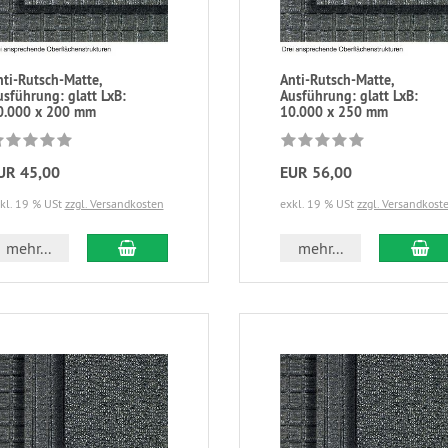
nti-Rutsch-Matte,
Anti-Rutsch-Matte,
usführung: glatt LxB:
Ausführung: glatt LxB:
0.000 x 200 mm
10.000 x 250 mm
UR 45,00
EUR 56,00
kl. 19 % USt
zzgl. Versandkosten
exkl. 19 % USt
zzgl. Versandkost
mehr...
mehr...