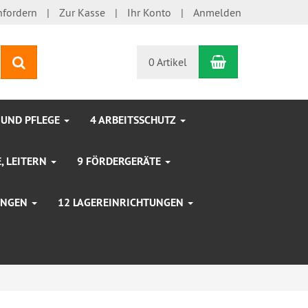
nfordern
Zur Kasse
Ihr Konto
Anmelden
Warenkorb
Suchen
0 Artikel
 UND PFLEGE
4 ARBEITSSCHUTZ
, LEITERN
9 FÖRDERGERÄTE
TUNGEN
12 LAGEREINRICHTUNGEN