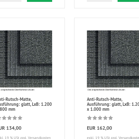
nti-Rutsch-Matte,
Anti-Rutsch-Matte,
sführung: glatt, LxB: 1.200
Ausführung: glatt, LxB: 1.2
 800 mm
x 1.000 mm
UR 134,00
EUR 162,00
kl. 19 % USt
zzgl. Versandkosten
exkl. 19 % USt
zzgl. Versandkost