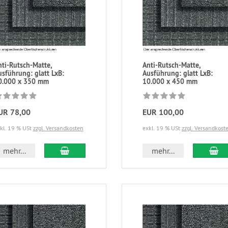
nti-Rutsch-Matte,
Anti-Rutsch-Matte,
usführung: glatt LxB:
Ausführung: glatt LxB:
0.000 x 350 mm
10.000 x 450 mm
UR 78,00
EUR 100,00
kl. 19 % USt
zzgl. Versandkosten
exkl. 19 % USt
zzgl. Versandkost
mehr...
mehr...