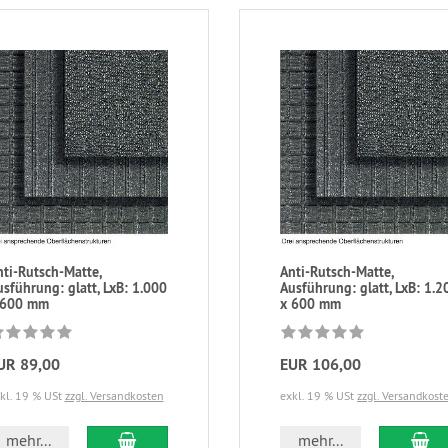
nti-Rutsch-Matte,
Anti-Rutsch-Matte,
sführung: glatt, LxB: 1.000
Ausführung: glatt, LxB: 1.2
 600 mm
x 600 mm
UR 89,00
EUR 106,00
kl. 19 % USt
zzgl. Versandkosten
exkl. 19 % USt
zzgl. Versandkost
mehr...
mehr...